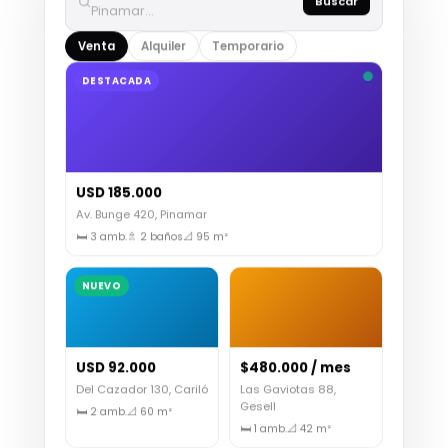
Pinamar…
Venta
Alquiler
Temporario
DESTACADA
USD 185.000
Av. Bunge 420, Pinamar
🛏 3 amb.
🚿 2 baños
📐 95 m²
NUEVO
USD 92.000
$480.000 / mes
Del Cazador 130, Cariló
Las Gaviotas 88,
Gesell
🛏 2 amb.
📐 60 m²
🛏 1 amb.
📐 42 m²