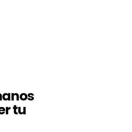
 manos
er tu