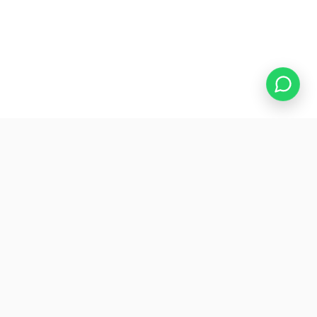
LO QUE INCLUYE
El sitio web que tu
consultorio
o clínica necesita
Cada sección diseñada para transmitir confianza,
informar al paciente antes de la consulta y facilitar