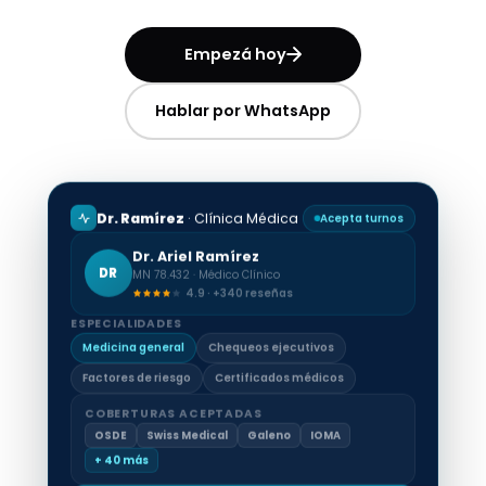
Empezá hoy
Hablar por WhatsApp
Dr. Ramírez
· Clínica Médica
Acepta turnos
Dr. Ariel Ramírez
DR
MN 78.432 · Médico Clínico
4.9 · +340 reseñas
ESPECIALIDADES
Medicina general
Chequeos ejecutivos
Factores de riesgo
Certificados médicos
COBERTURAS ACEPTADAS
OSDE
Swiss Medical
Galeno
IOMA
+ 40 más