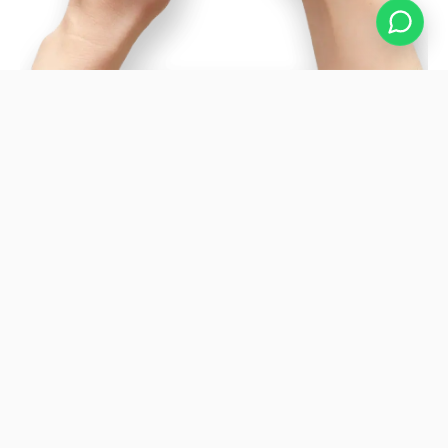
POR QUÉ IMPORTA
¿Por qué tu empresa en
Mar del Plata
necesita una web
profesional?
Mar del Plata es una de las ciudades más
competitivas del país. Tener un sitio bien
posicionado y diseñado no es un lujo, es la base
para que cualquier negocio funcione online.